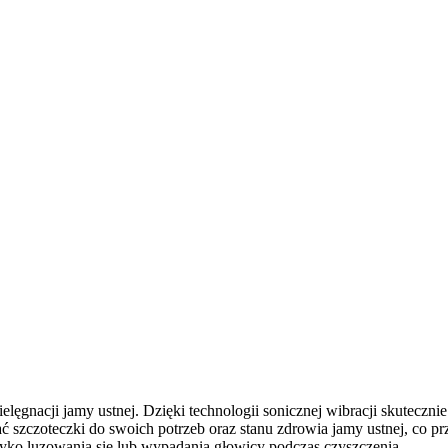
ęgnacji jamy ustnej. Dzięki technologii sonicznej wibracji skutecznie
ać szczoteczki do swoich potrzeb oraz stanu zdrowia jamy ustnej, co 
zyko luzowania się lub wypadania głowicy podczas czyszczenia.