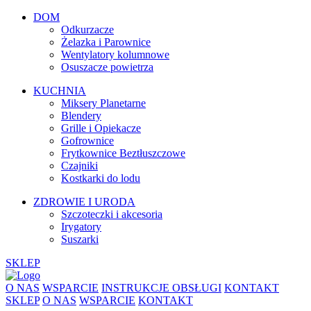
DOM
Odkurzacze
Żelazka i Parownice
Wentylatory kolumnowe
Osuszacze powietrza
KUCHNIA
Miksery Planetarne
Blendery
Grille i Opiekacze
Gofrownice
Frytkownice Beztłuszczowe
Czajniki
Kostkarki do lodu
ZDROWIE I URODA
Szczoteczki i akcesoria
Irygatory
Suszarki
SKLEP
O NAS
WSPARCIE
INSTRUKCJE OBSŁUGI
KONTAKT
SKLEP
O NAS
WSPARCIE
KONTAKT