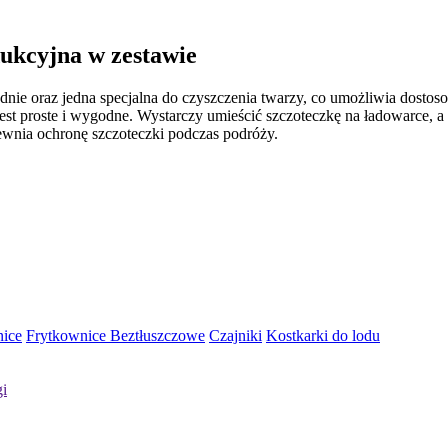
dukcyjna w zestawie
dnie oraz jedna specjalna do czyszczenia twarzy, co umożliwia dostos
est proste i wygodne. Wystarczy umieścić szczoteczkę na ładowarce, a
pewnia ochronę szczoteczki podczas podróży.
ice
Frytkownice Beztłuszczowe
Czajniki
Kostkarki do lodu
gi