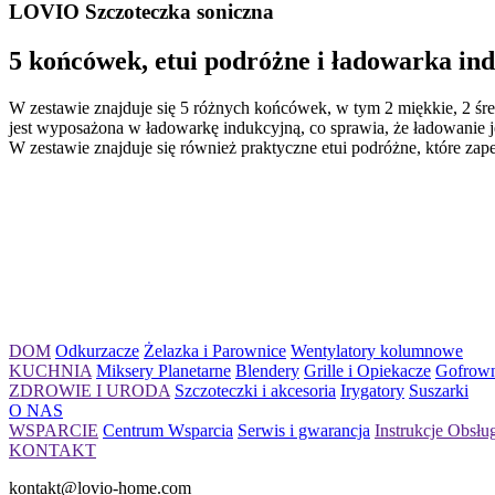
LOVIO Szczoteczka soniczna
5 końcówek, etui podróżne i ładowarka in
W zestawie znajduje się 5 różnych końcówek, w tym 2 miękkie, 2 śre
jest wyposażona w ładowarkę indukcyjną, co sprawia, że ładowanie j
W zestawie znajduje się również praktyczne etui podróżne, które za
DOM
Odkurzacze
Żelazka i Parownice
Wentylatory kolumnowe
KUCHNIA
Miksery Planetarne
Blendery
Grille i Opiekacze
Gofrown
ZDROWIE I URODA
Szczoteczki i akcesoria
Irygatory
Suszarki
O NAS
WSPARCIE
Centrum Wsparcia
Serwis i gwarancja
Instrukcje Obsłu
KONTAKT
kontakt@lovio-home.com