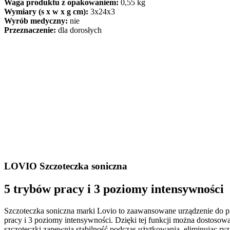
Waga produktu z opakowaniem:
0,55 kg
Wymiary (s x w x g cm):
3x24x3
Wyrób medyczny:
nie
Przeznaczenie:
dla dorosłych
LOVIO Szczoteczka soniczna
5 trybów pracy i 3 poziomy intensywności
Szczoteczka soniczna marki Lovio to zaawansowane urządzenie do piel
pracy i 3 poziomy intensywności. Dzięki tej funkcji można dostosow
szczoteczki zapewnia stabilność podczas użytkowania, eliminując ry